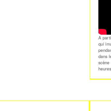
A part
qui im
pendan
dans l
scène 
heures